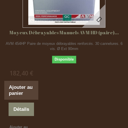
Moyeux Débrayables Manuels AVM HD (paire)...
AVM 454HP Paire de moyeux débrayables renforcés. 30 cannelures. 6
vis. Ø Ext 90mm
Disponible
182,40 €
Ajouter au
panier
Détails
Ajouter au