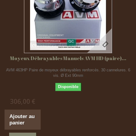
Moyeux Débrayables Manuels AVM HD (paire)...
AVM 463HP Paire de moyeux débrayables renforcés. 30 cannelures. 6
vis. Ø Ext 90mm
Disponible
306,00 €
Ajouter au
panier