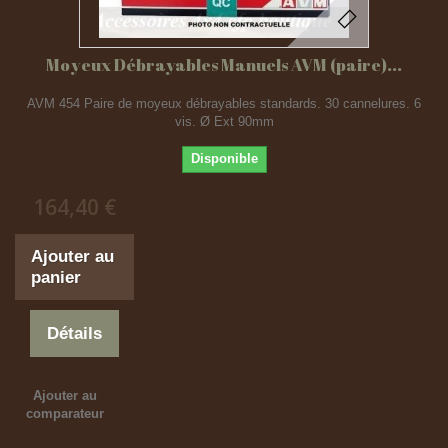
Moyeux Débrayables Manuels AVM (paire)...
AVM 454 Paire de moyeux débrayables standards. 30 cannelures. 6
vis. Ø Ext 90mm
Disponible
164,40 €
Ajouter au
panier
Détails
Ajouter au
comparateur