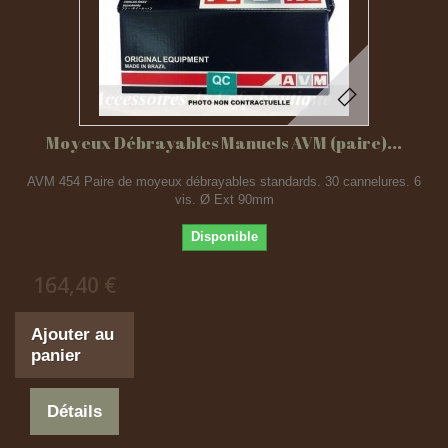
Moyeux Débrayables Manuels AVM (paire)...
AVM 454 Paire de moyeux débrayables standards. 30 cannelures. 6
vis. Ø Ext 90mm
Disponible
164,40 €
Ajouter au
panier
Détails