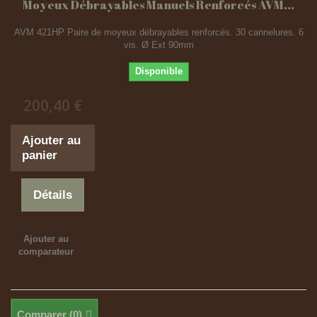
Moyeux Débrayables Manuels Renforcés AVM...
AVM 421HP Paire de moyeux débrayables renforcés. 30 cannelures. 6
vis. Ø Ext 90mm
Disponible
200,40 €
Ajouter au
panier
Détails
Ajouter au
comparateur
Comparer (
0
)