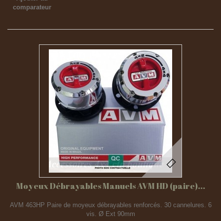
comparateur
Moyeux Débrayables Manuels AVM HD (paire)...
AVM 463HP Paire de moyeux débrayables renforcés. 30 cannelures. 6
vis. Ø Ext 90mm