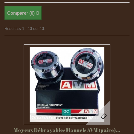
Comparer (
0
)
Résultats 1 - 13 sur 13.
Moyeux Débrayables Manuels AVM (paire)...