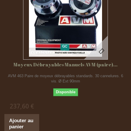
Moyeux Débrayables Manuels AVM (paire)...
AVM 463 Paire de moyeux débrayables standards. 30 cannelures. 6
vis. Ø Ext 90mm
Disponible
237,60 €
Ajouter au
panier