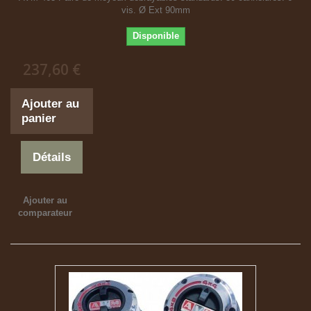
vis. Ø Ext 90mm
Disponible
237,60 €
Ajouter au
panier
Détails
Ajouter au
comparateur