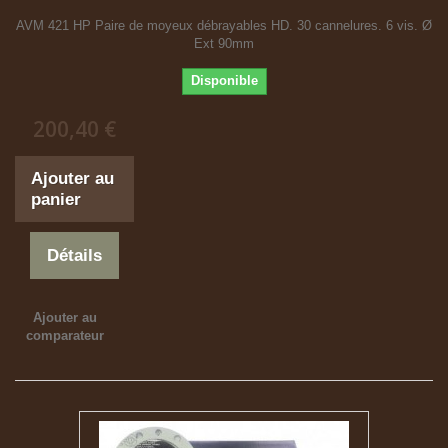
AVM 421 HP Paire de moyeux débrayables HD. 30 cannelures. 6 vis. Ø
Ext 90mm
Disponible
200,40 €
Ajouter au
panier
Détails
Ajouter au
comparateur