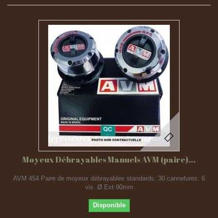
Moyeux Débrayables Manuels AVM (paire)...
AVM 454 Paire de moyeux débrayables standards. 30 cannelures. 6
vis. Ø Ext 90mm
Disponible