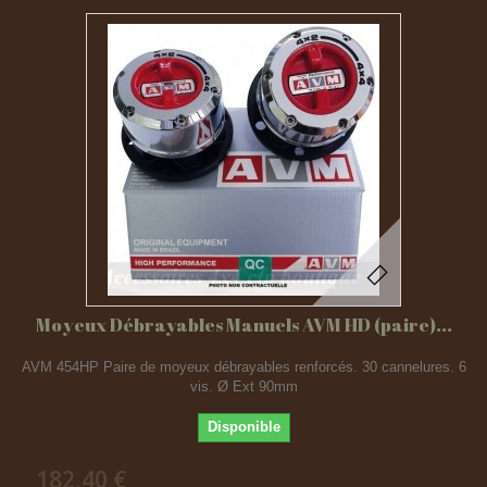
Moyeux Débrayables Manuels AVM HD (paire)...
AVM 454HP Paire de moyeux débrayables renforcés. 30 cannelures. 6
vis. Ø Ext 90mm
Disponible
182,40 €