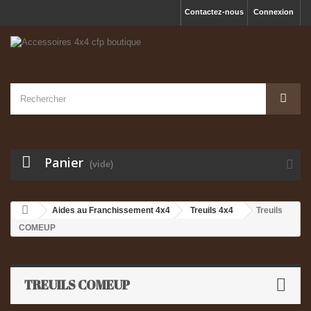
Contactez-nous
Connexion
Panier
(vide)
Aides au Franchissement 4x4
Treuils 4x4
Treuils
COMEUP
TREUILS COMEUP