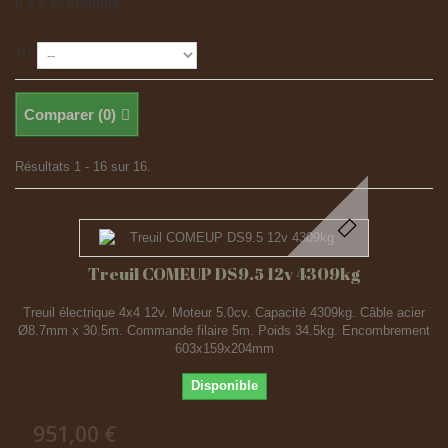
Il y a 16 produits.
Tri
Comparer (
0
)
Résultats 1 - 16 sur 16.
Treuil COMEUP DS9.5 12v 4309kg
Treuil électrique 4x4 12v. Moteur 5.0cv. Capacité 4309kg. Câble acier
Ø8.7mm x 30.5m. Commande filaire 5m. Poids 34.5kg. Encombrement
603x159x204mm
Disponible
951,00 €