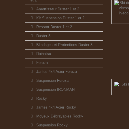
et 2
Amortisseur Duster 1 et 2
Kit Suspension Duster 1 et 2
Ressort Duster 1 et 2
Duster 3
Blindages et Protections Duster 3
Daihatsu
Feroza
Jantes 4x4 Acier Feroza
Suspension Feroza
Suspension IRONMAN
Rocky
Jantes 4x4 Acier Rocky
Moyeux Débrayables Rocky
Suspension Rocky