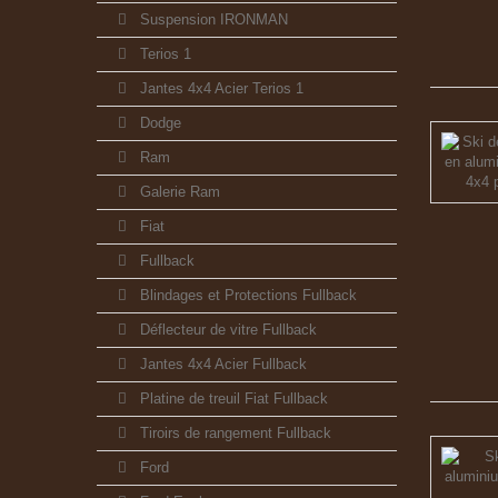
Suspension IRONMAN
Terios 1
Jantes 4x4 Acier Terios 1
Dodge
Ram
Galerie Ram
Fiat
Fullback
Blindages et Protections Fullback
Déflecteur de vitre Fullback
Jantes 4x4 Acier Fullback
Platine de treuil Fiat Fullback
Tiroirs de rangement Fullback
Ford