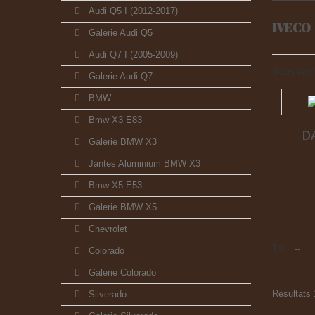
Audi Q5 I (2012-2017)
IVECO
Galerie Audi Q5
Audi Q7 I (2005-2009)
Sous-caté
Galerie Audi Q7
BMW
Bmw X3 E83
D
Galerie BMW X3
Jantes Aluminium BMW X3
Bmw X5 E53
Galerie BMW X5
Chevrolet
Tri
--
Colorado
Galerie Colorado
Résultats 
Silverado