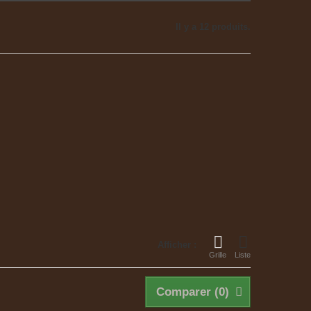
Il y a 12 produits.
Afficher :
Grille
Liste
Comparer (
0
)