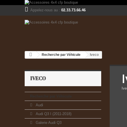
Appelez-nous au :
02.33.73.66.46
Recherche par Véhicule
Iveco
IVECO
Iv
Recherche par Véhicule
Audi
Audi Q3 I (2011-2018)
Galerie Audi Q3