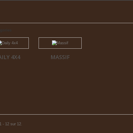
gories
AILY 4X4
MASSIF
1 - 12 sur 12.