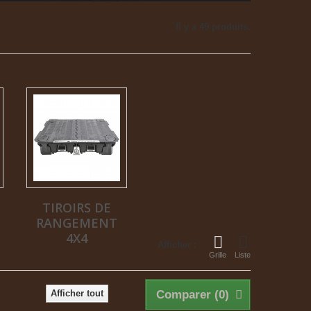
Il y a 49 produits.
TIROIRS DE
RANGEMENT
4X4
Afficher :
Grille
Liste
Afficher tout
Comparer (
0
)