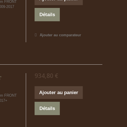
ium FRONT
009-2017
Détails
Ajouter au comparateur
934,80 €
T
Ajouter au panier
ium FRONT
2017+
Détails