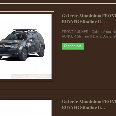
Galerie Aluminium FRON
RUNNER Slimline II...
FRONT RUNNER • Galerie Alumin
RUNNER Slimline II Dacia Duster 2
Disponible
Galerie Aluminium FRON
RUNNER Slimline II...