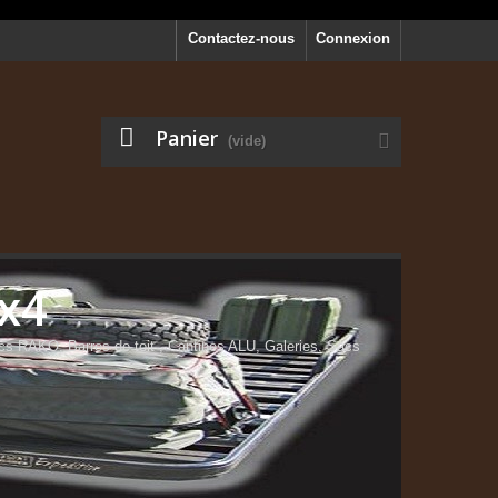
Contactez-nous
Connexion
Panier
(vide)
4x4
RAKO, Barres de toit , Cantines ALU, Galeries, Sacs