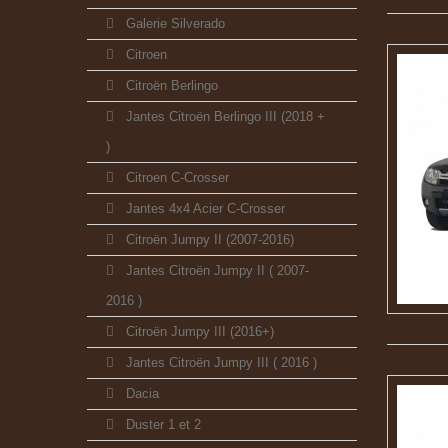
Galerie Silverado
Citroen
Citroën Berlingo
Jantes Citroën Berlingo III (2018 +
)
Citroen C-Crosser
Jantes 4x4 Acier C-Crosser
Citroën Jumpy II (2007-2016)
Jantes Citroën Jumpy II ( 2007-
2016 )
Citroën Jumpy III (2016+)
Jantes Citroën Jumpy III ( 2016 )
Dacia
Duster 1 et 2