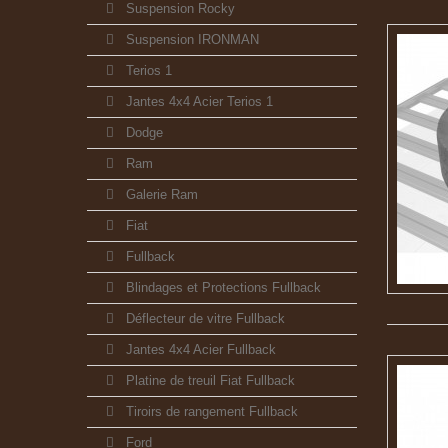
Suspension Rocky
Suspension IRONMAN
Terios 1
Jantes 4x4 Acier Terios 1
Dodge
Ram
Galerie Ram
Fiat
Fullback
Blindages et Protections Fullback
Déflecteur de vitre Fullback
Jantes 4x4 Acier Fullback
Platine de treuil Fiat Fullback
Tiroirs de rangement Fullback
Ford