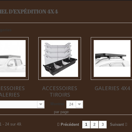
IEL D'EXPÉDITION 4X4
gories
ESSOIRES
ACCESSOIRES
GALERIES 4X4
ALERIES
TIROIRS
Montrer
24
par page
1 - 24 sur 49.
Précédent
1
2
3
Suivant