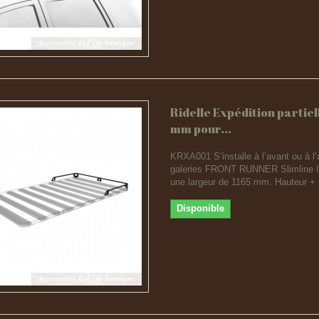
Ridelle Expédition partiel
mm pour...
KRXA001 S’installe à l’avant ou à l’
galeries FRONT RUNNER Slimline I
une largeur de 1165 mm. Hauteur 
Disponible