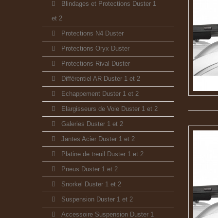
Blindages et Protections Duster 1
et 2
Protections N4 Duster
Protections Oryx Duster
Protections Rival Duster
Différentiel AR Duster 1 et 2
Echappement Duster 1 et 2
Elargisseurs de Voie Duster 1 et 2
Galeries Duster 1 et 2
Jantes Acier Duster 1 et 2
Platine de treuil Duster 1 et 2
Pneus Duster 1 et 2
Snorkel Duster 1 et 2
Suspension Duster 1 et 2
Accessoire Suspension Duster 1