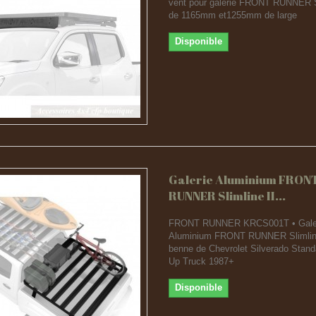
vent pour galerie FRONT RUNNER Sl
de 1165mm et1255mm de large
Disponible
Galerie Aluminium FRON
RUNNER Slimline II...
FRONT RUNNER KRCS001T • Gale
Aluminium FRONT RUNNER Slimline
benne de Chevrolet Silverado Stand
Up Truck 1987+
Disponible