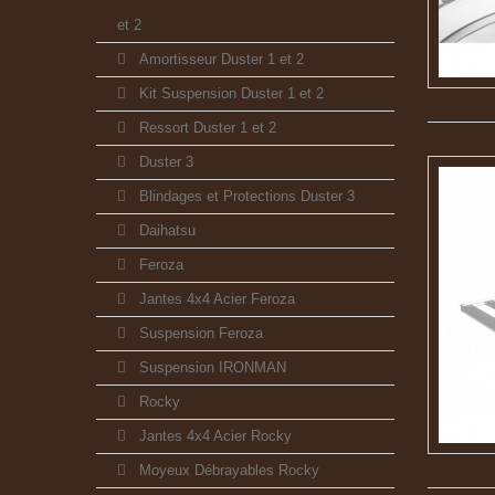
et 2
Amortisseur Duster 1 et 2
Kit Suspension Duster 1 et 2
Ressort Duster 1 et 2
Duster 3
Blindages et Protections Duster 3
Daihatsu
Feroza
Jantes 4x4 Acier Feroza
Suspension Feroza
Suspension IRONMAN
Rocky
Jantes 4x4 Acier Rocky
Moyeux Débrayables Rocky