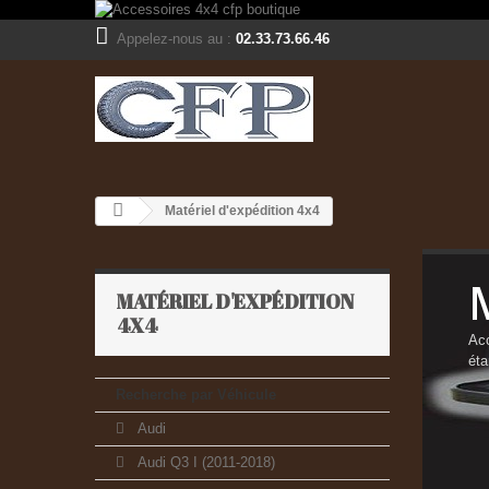
Appelez-nous au :
02.33.73.66.46
Matériel d'expédition 4x4
MATÉRIEL D'EXPÉDITION
4X4
Ac
ét
Recherche par Véhicule
Audi
Audi Q3 I (2011-2018)