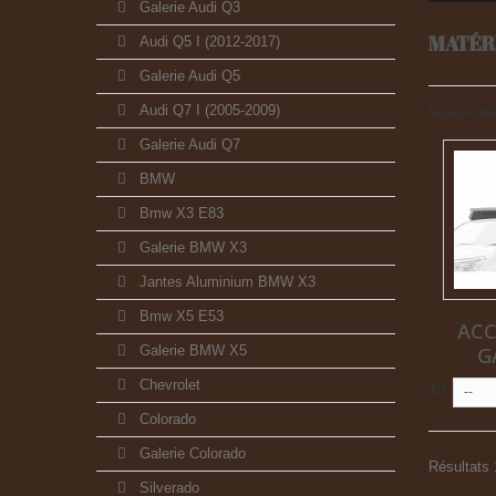
Galerie Audi Q3
MATÉR
Audi Q5 I (2012-2017)
Galerie Audi Q5
Audi Q7 I (2005-2009)
Sous-caté
Galerie Audi Q7
BMW
Bmw X3 E83
Galerie BMW X3
Jantes Aluminium BMW X3
Bmw X5 E53
ACC
Galerie BMW X5
G
Chevrolet
Tri
--
Colorado
Galerie Colorado
Résultats 
Silverado