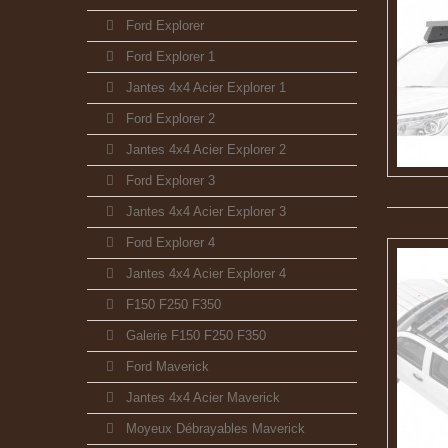
Ford Explorer
Ford Explorer 1
Jantes 4x4 Acier Explorer 1
Ford Explorer 2
Jantes 4x4 Acier Explorer 2
Ford Explorer 3
Jantes 4x4 Acier Explorer 3
Ford Explorer 4
Jantes 4x4 Acier Explorer 4
F150 F250 F350
Galerie F150 F250 F350
Ford Maverick
Jantes 4x4 Acier Maverick
Moyeux Débrayables Maverick