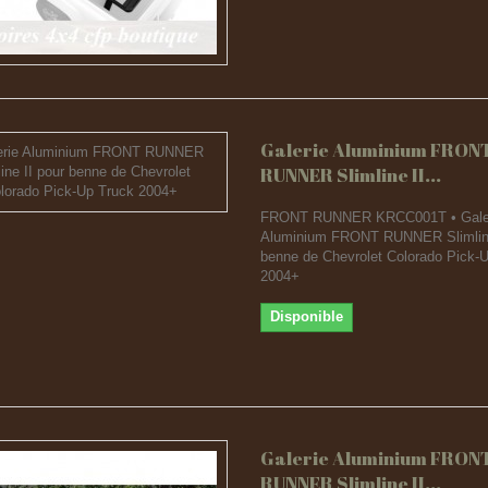
Galerie Aluminium FRON
RUNNER Slimline II...
FRONT RUNNER KRCC001T • Gale
Aluminium FRONT RUNNER Slimline
benne de Chevrolet Colorado Pick-
2004+
Disponible
Galerie Aluminium FRON
RUNNER Slimline II...