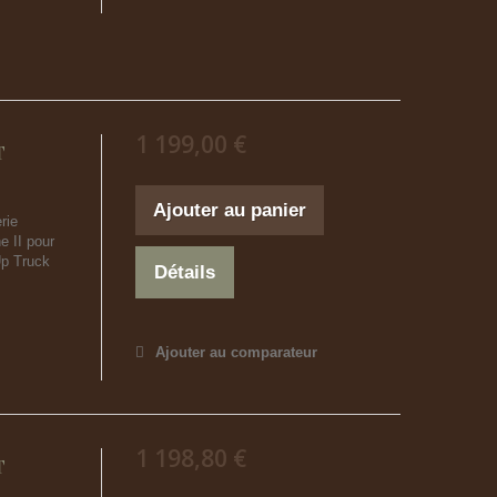
1 199,00 €
T
Ajouter au panier
rie
 II pour
Up Truck
Détails
Ajouter au comparateur
1 198,80 €
T