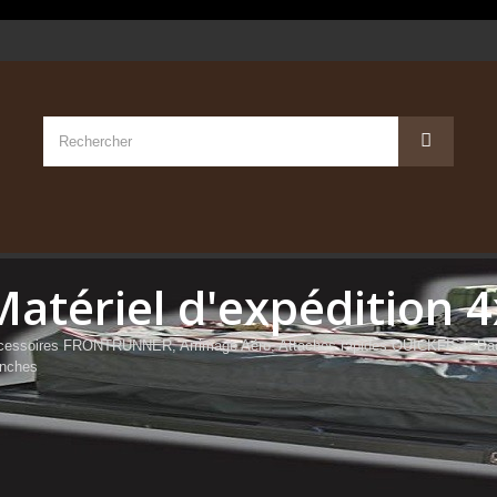
Matériel d'expédition 
cessoires FRONTRUNNER, Arrimage Aéro, Attaches rapides QUICKFIST, Bacs 
anches