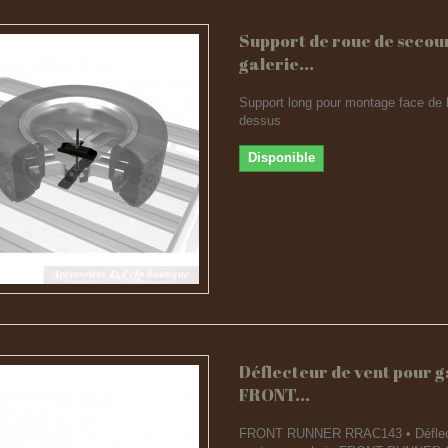
Support de roue de secour
galerie...
Support long pour montage face de l
dessus
Disponible
Déflecteur de vent pour g
FRONT...
FRONT RUNNER RRAC143 • Déflec