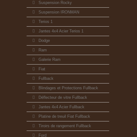
Suspension Rocky
Suspension IRONMAN
Terios 1
Jantes 4x4 Acier Terios 1
Dodge
Ram
Galerie Ram
Fiat
Fullback
Blindages et Protections Fullback
Déflecteur de vitre Fullback
Jantes 4x4 Acier Fullback
Platine de treuil Fiat Fullback
Tiroirs de rangement Fullback
Ford