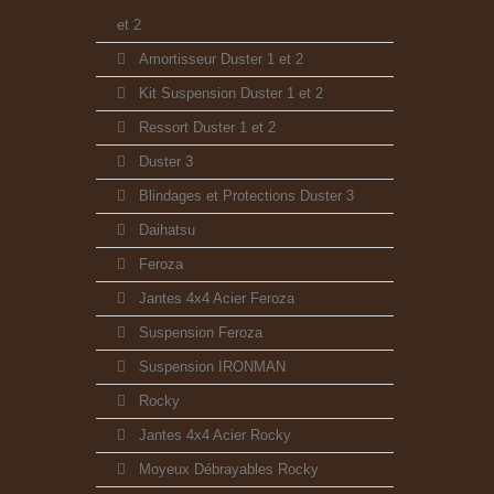
et 2
Amortisseur Duster 1 et 2
Kit Suspension Duster 1 et 2
Ressort Duster 1 et 2
Duster 3
Blindages et Protections Duster 3
Daihatsu
Feroza
Jantes 4x4 Acier Feroza
Suspension Feroza
Suspension IRONMAN
Rocky
Jantes 4x4 Acier Rocky
Moyeux Débrayables Rocky