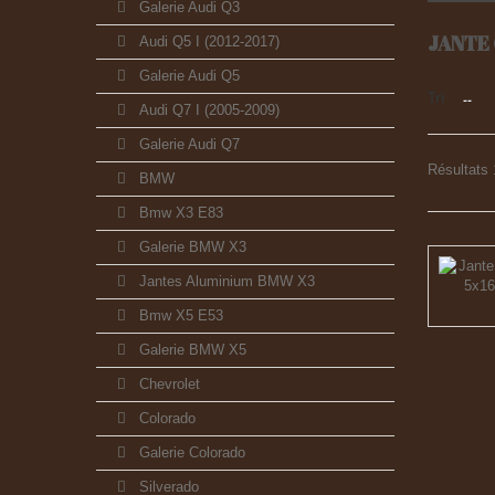
Galerie Audi Q3
JANTE
Audi Q5 I (2012-2017)
Galerie Audi Q5
Tri
--
Audi Q7 I (2005-2009)
Galerie Audi Q7
Résultats 1
BMW
Bmw X3 E83
Galerie BMW X3
Jantes Aluminium BMW X3
Bmw X5 E53
Galerie BMW X5
Chevrolet
Colorado
Galerie Colorado
Silverado