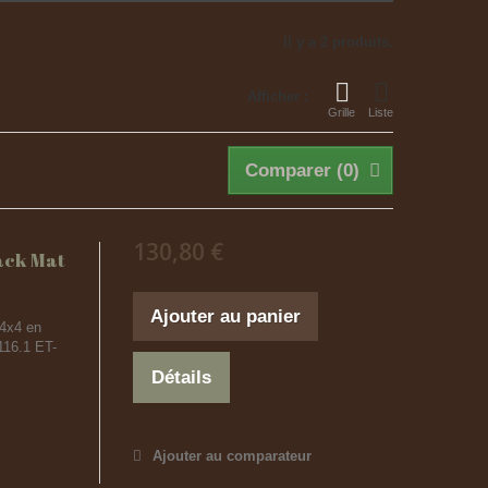
Il y a 2 produits.
Afficher :
Grille
Liste
Comparer (
0
)
130,80 €
ack Mat
Ajouter au panier
4x4 en
116.1 ET-
Détails
Ajouter au comparateur