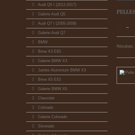
Audi Q5 I (2012-2017)
PELLE
Galerie Audi Q5
Audi Q7 I (2005-2009)
Tri
--
Galerie Audi Q7
BMW
Résultats 1
Bmw X3 E83
Galerie BMW X3
Jantes Aluminium BMW X3
Bmw X5 E53
Galerie BMW X5
Chevrolet
Colorado
Galerie Colorado
Silverado