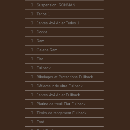
Suspension IRONMAN
Terios 1
Jantes 4x4 Acier Terios 1
Dodge
Ram
Galerie Ram
Fiat
Fullback
Blindages et Protections Fullback
Déflecteur de vitre Fullback
Jantes 4x4 Acier Fullback
Platine de treuil Fiat Fullback
Tiroirs de rangement Fullback
Ford