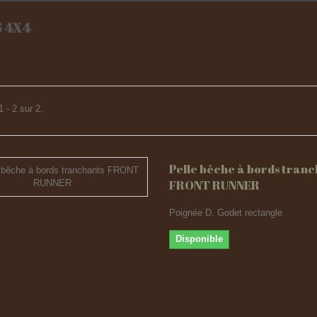
S 4X4
 - 2 sur 2.
Pelle bêche à bords tran
FRONT RUNNER
Poignée D. Godet rectangle
Disponible