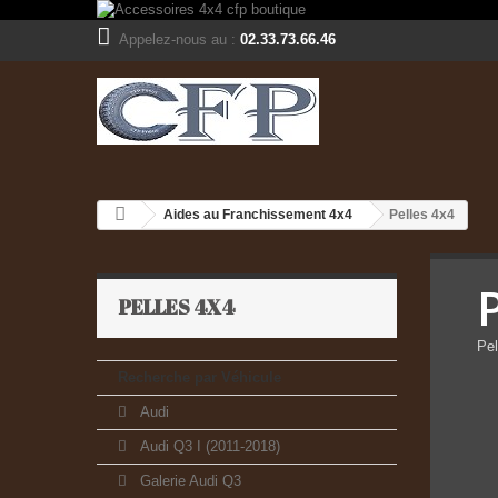
Appelez-nous au :
02.33.73.66.46
Aides au Franchissement 4x4
Pelles 4x4
PELLES 4X4
Pel
Recherche par Véhicule
Audi
Audi Q3 I (2011-2018)
Galerie Audi Q3