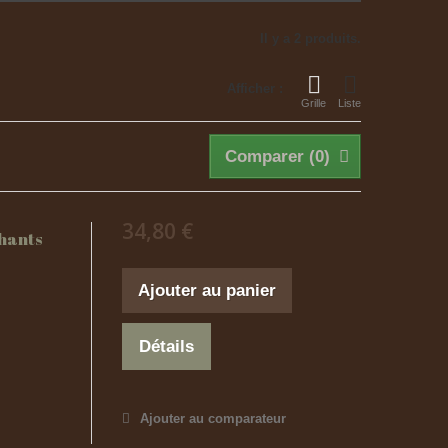
Il y a 2 produits.
Afficher :
Grille
Liste
Comparer (
0
)
34,80 €
chants
Ajouter au panier
Détails
Ajouter au comparateur