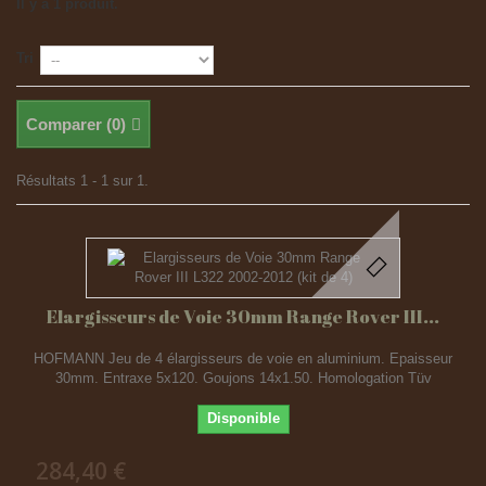
Il y a 1 produit.
Tri
Comparer (
0
)
Résultats 1 - 1 sur 1.
Elargisseurs de Voie 30mm Range Rover III...
HOFMANN Jeu de 4 élargisseurs de voie en aluminium. Epaisseur
30mm. Entraxe 5x120. Goujons 14x1.50. Homologation Tüv
Disponible
284,40 €