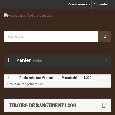
Contactez-nous
Connexion
Panier
(vide)
Recherche par Véhicule
Mitsubishi
L200
Tiroirs de rangement L200
TIROIRS DE RANGEMENT L200