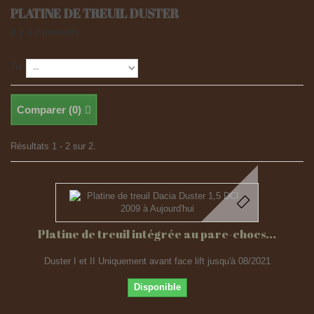
PLATINE DE TREUIL DUSTER
Il y a 2 produits.
Tri
Comparer (
0
)
Résultats 1 - 2 sur 2.
Platine de treuil intégrée au pare-chocs...
Duster I et II Uniquement avant face lift jusqu'à 08/2021
Disponible