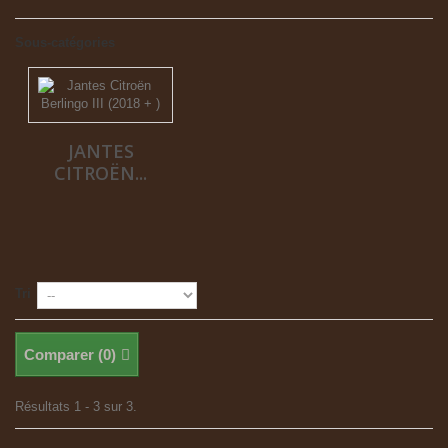
Sous-catégories
JANTES
CITROËN...
Tri
Comparer (
0
)
Résultats 1 - 3 sur 3.