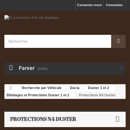
Contactez-nous
Connexion
Panier
(vide)
Recherche par Véhicule
Dacia
Duster 1 et 2
Blindages et Protections Duster 1 et 2
Protections N4 Duster
PROTECTIONS N4 DUSTER