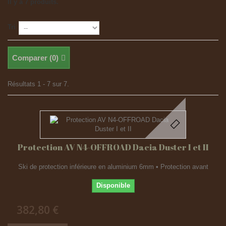
Il y a 7 produits.
Tri
Comparer (
0
)
Résultats 1 - 7 sur 7.
Protection AV N4-OFFROAD Dacia Duster I et II
Ski de protection inférieure en aluminium 6mm • Protection avant
Disponible
382,80 €