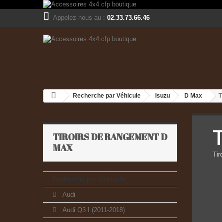
Appelez-nous au :
02.33.73.66.46
Recherche par Véhicule
Isuzu
D Max
T
TIROIRS DE RANGEMENT D
MAX
Tir
Recherche par Véhicule
Audi
Audi Q3 I (2011-2018)