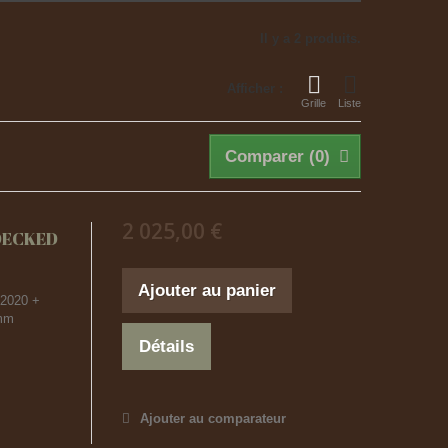
Il y a 2 produits.
Afficher :
Grille
Liste
Comparer (
0
)
2 025,00 €
DECKED
Ajouter au panier
 2020 +
 mm
Détails
Ajouter au comparateur