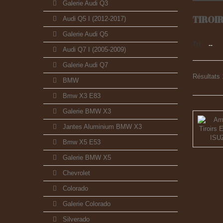
Galerie Audi Q3
TIROI
Audi Q5 I (2012-2017)
Galerie Audi Q5
Tri
--
Audi Q7 I (2005-2009)
Galerie Audi Q7
Résultats 1
BMW
Bmw X3 E83
Galerie BMW X3
Jantes Aluminium BMW X3
Bmw X5 E53
Galerie BMW X5
Chevrolet
Colorado
Galerie Colorado
Silverado