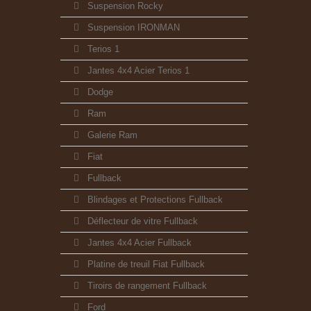
Suspension Rocky
Suspension IRONMAN
Terios 1
Jantes 4x4 Acier Terios 1
Dodge
Ram
Galerie Ram
Fiat
Fullback
Blindages et Protections Fullback
Déflecteur de vitre Fullback
Jantes 4x4 Acier Fullback
Platine de treuil Fiat Fullback
Tiroirs de rangement Fullback
Ford