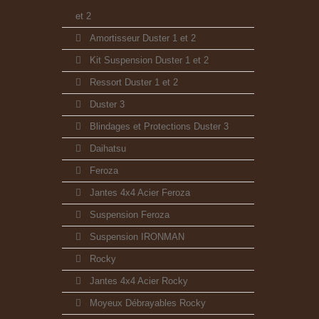
et 2
Amortisseur Duster 1 et 2
Kit Suspension Duster 1 et 2
Ressort Duster 1 et 2
Duster 3
Blindages et Protections Duster 3
Daihatsu
Feroza
Jantes 4x4 Acier Feroza
Suspension Feroza
Suspension IRONMAN
Rocky
Jantes 4x4 Acier Rocky
Moyeux Débrayables Rocky