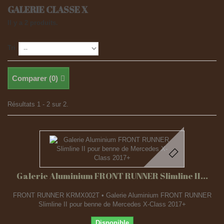
GALERIE CLASSE X
Il y a 2 produits.
Tri
Comparer (
0
)
Résultats 1 - 2 sur 2.
Galerie Aluminium FRONT RUNNER Slimline II...
FRONT RUNNER KRMX002T • Galerie Aluminium FRONT RUNNER
Slimline II pour benne de Mercedes X-Class 2017+
Disponible