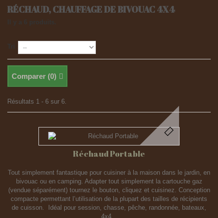
RÉCHAUD, CHAUFFAGE DE BIVOUAC 4X4
Il y a 6 produits.
Tri
Comparer (
0
)
Résultats 1 - 6 sur 6.
Réchaud Portable
Tout simplement fantastique pour cuisiner à la maison dans le jardin, en
bivouac ou en camping. Adapter tout simplement la cartouche gaz
(vendue séparément) tournez le bouton, cliquez et cuisinez. Conception
compacte permettant l’utilisation de la plupart des tailles de récipients
de cuisson. Idéal pour session, chasse, pêche, randonnée, bateaux,
4x4...