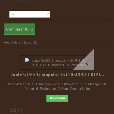
Il y a 11 produits.
Tri
Comparer (
0
)
Résultats 1 - 11 sur 11.
Jante GOSS Triangular 7x15 6x139.7 CB110...
Jante 4x4 en acier. Dimension 7x15. Entraxe 6x139.7. Alésage 110.
Déport -6. Profondeur 10.6cm. Couleur Noire
Disponible
84,00 €