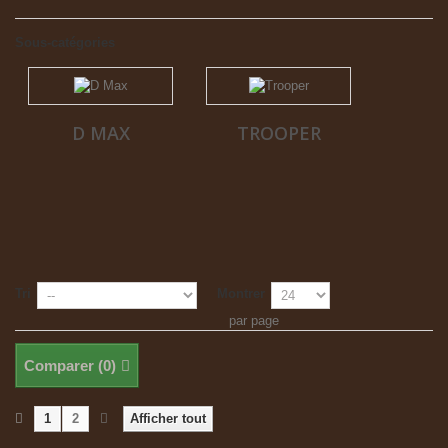
Sous-catégories
D MAX
TROOPER
Tri
Montrer
par page
Comparer (
0
)
1
2
Afficher tout