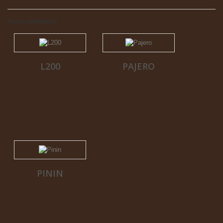
Sous-catégories
L200
PAJERO
PININ