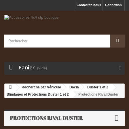
Contactez-nous
Connexion
Panier
(vide)
Recherche par Véhicule
Dacia
Duster 1 et 2
Blindages et Protections Duster 1 et 2
Protections Rival Duster
PROTECTIONS RIVAL DUSTER