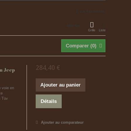
Il y a 4 produits.
Afficher :
Grille
Liste
Comparer (
0
)
284,40 €
m Jeep
Ajouter au panier
 voie en
xe
n Tüv
Détails
Ajouter au comparateur