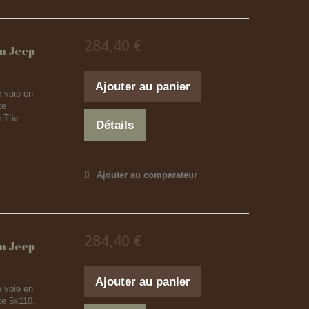
284,40 €
m Jeep
Ajouter au panier
 voie en
xe
n Tüv
Détails
Ajouter au comparateur
284,40 €
m Jeep
Ajouter au panier
 voie en
xe 5x110.