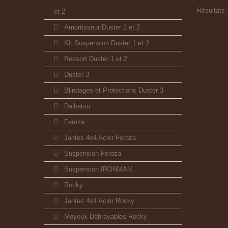
Résultats 1
et 2
Amortisseur Duster 1 et 2
Kit Suspension Duster 1 et 2
Ressort Duster 1 et 2
Duster 3
Blindages et Protections Duster 3
Daihatsu
Feroza
Jantes 4x4 Acier Feroza
Suspension Feroza
Suspension IRONMAN
Rocky
Jantes 4x4 Acier Rocky
Moyeux Débrayables Rocky