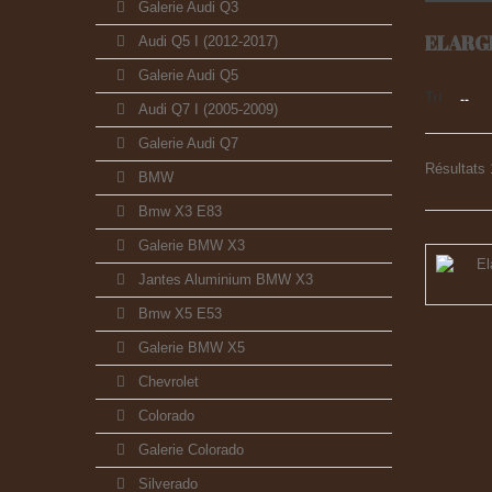
Galerie Audi Q3
ELARG
Audi Q5 I (2012-2017)
Galerie Audi Q5
Tri
--
Audi Q7 I (2005-2009)
Galerie Audi Q7
Résultats 1
BMW
Bmw X3 E83
Galerie BMW X3
Jantes Aluminium BMW X3
Bmw X5 E53
Galerie BMW X5
Chevrolet
Colorado
Galerie Colorado
Silverado