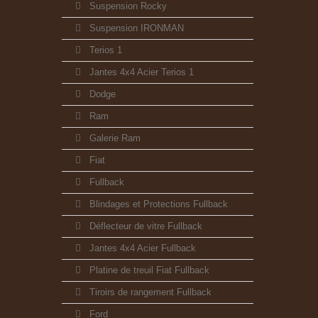
Suspension Rocky
Suspension IRONMAN
Terios 1
Jantes 4x4 Acier Terios 1
Dodge
Ram
Galerie Ram
Fiat
Fullback
Blindages et Protections Fullback
Déflecteur de vitre Fullback
Jantes 4x4 Acier Fullback
Platine de treuil Fiat Fullback
Tiroirs de rangement Fullback
Ford