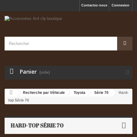
Contactez-nous
Connexion
Panier
(vide)
Recherche par Véhicule
Toyota
Série 70
Hard-
top Série 70
HARD-TOP SÉRIE 70