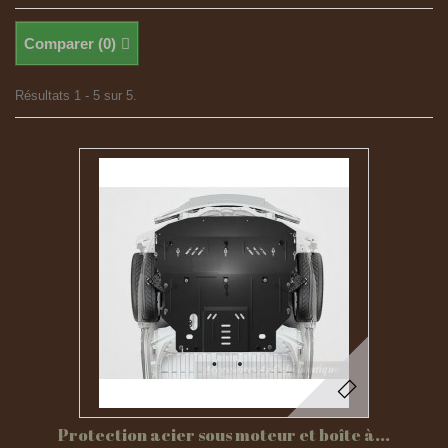
Comparer (
0
)
Résultats 1 - 5 sur 5.
Protection acier sous moteur et boîte à...