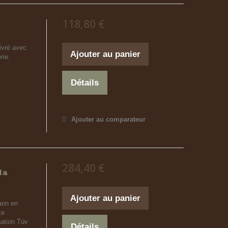
118,80 €
ivré avec
Ajouter au panier
rie.
Détails
Ajouter au comparateur
284,40 €
ta
Ajouter au panier
ann en
xe
ation Tüv
Détails