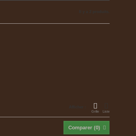
Il y a 2 produits.
Afficher :
Grille
Liste
Comparer (
0
)