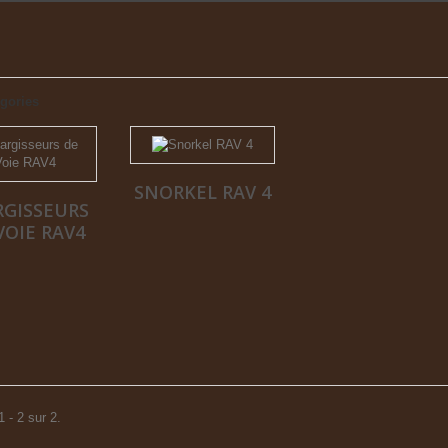
gories
SNORKEL RAV 4
RGISSEURS
VOIE RAV4
 - 2 sur 2.