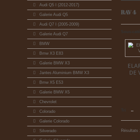
Audi Q5 I (2012-2017)
RAV 4
Galerie Audi Q5
Audi Q7 I (2005-2009)
Sous-caté
Galerie Audi Q7
BMW
Bmw X3 E83
Galerie BMW X3
ELA
DE 
Jantes Aluminium BMW X3
Bmw X5 E53
Galerie BMW X5
Chevrolet
Tri
--
Colorado
Galerie Colorado
Résultats 1
Silverado