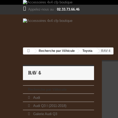
Appelez-nous au :
02.33.73.66.46
Recherche par Véhicule
Toyota
RAV 4
RAV 4
Recherche par Véhicule
Audi
Audi Q3 I (2011-2018)
Galerie Audi Q3