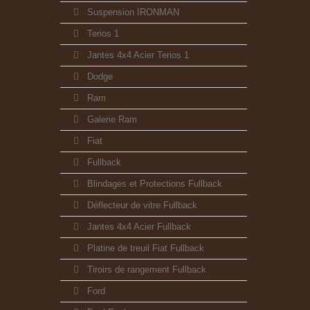
Suspension IRONMAN
Terios 1
Jantes 4x4 Acier Terios 1
Dodge
Ram
Galerie Ram
Fiat
Fullback
Blindages et Protections Fullback
Déflecteur de vitre Fullback
Jantes 4x4 Acier Fullback
Platine de treuil Fiat Fullback
Tiroirs de rangement Fullback
Ford