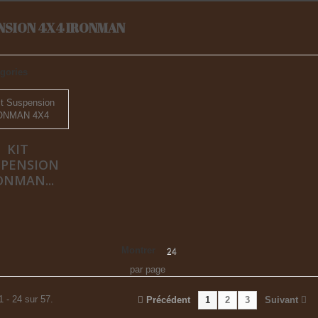
NSION 4X4 IRONMAN
gories
KIT
SPENSION
ONMAN...
Montrer
24
par page
1 - 24 sur 57.
Précédent
1
2
3
Suivant