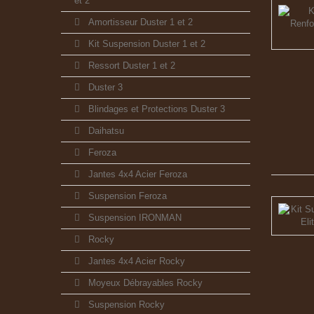
et 2
Amortisseur Duster 1 et 2
Kit Suspension Duster 1 et 2
Ressort Duster 1 et 2
Duster 3
Blindages et Protections Duster 3
Daihatsu
Feroza
Jantes 4x4 Acier Feroza
Suspension Feroza
Suspension IRONMAN
Rocky
Jantes 4x4 Acier Rocky
Moyeux Débrayables Rocky
Suspension Rocky