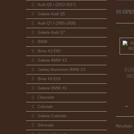
Audi Q5 I (2012-2017)
SUSPE
Galerie Audi Q5
Audi Q7 I (2005-2009)
Sous-caté
Galerie Audi Q7
BMW
Bmw X3 E83
Galerie BMW X3
SU
Jantes Aluminium BMW X3
IR
Bmw X5 E53
Galerie BMW X5
Chevrolet
Tri
--
Colorado
Galerie Colorado
Silverado
Résultats 