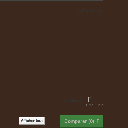
Il y a 57 produits.
Afficher :
Grille
Liste
Afficher tout
Comparer (
0
)