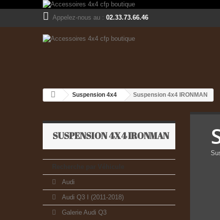
Appelez-nous au :
02.33.73.66.46
Suspension 4x4
Suspension 4x4 IRONMAN
SUSPENSION 4X4 IRONMAN
Su
Recherche par Véhicule
Audi
Audi Q3 I (2011-2018)
Galerie Audi Q3