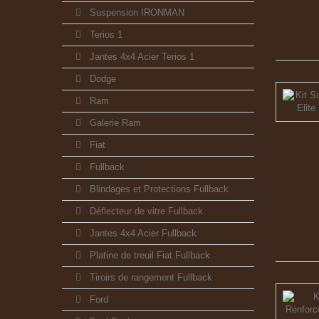
Suspension IRONMAN
Terios 1
Jantes 4x4 Acier Terios 1
Dodge
Ram
Galerie Ram
Fiat
Fullback
Blindages et Protections Fullback
Déflecteur de vitre Fullback
Jantes 4x4 Acier Fullback
Platine de treuil Fiat Fullback
Tiroirs de rangement Fullback
Ford