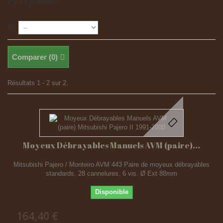
Il y a 2 produits.
Tri
Comparer (
0
)
Résultats 1 - 2 sur 2.
Moyeux Débrayables Manuels AVM (paire)...
Mitsubishi Pajero / Monteiro AVM 443 Paire de moyeux débrayables
standards. 28 cannelures. 6 vis. Ø Ext 88mm
Disponible
164,40 €