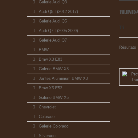
Galerie Audi Q3
BLIND
Audi Q5 I (2012-2017)
Galerie Audi Q5
Tri
--
Audi Q7 I (2005-2009)
Galerie Audi Q7
Résultats 
BMW
Bmw X3 E83
Galerie BMW X3
Jantes Aluminium BMW X3
Bmw X5 E53
Galerie BMW X5
Chevrolet
Colorado
Galerie Colorado
Silverado