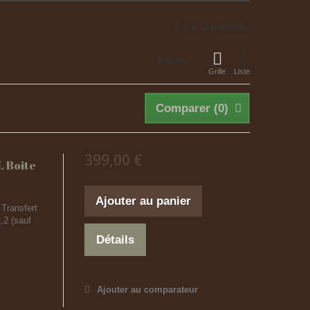
Il y a 13 produits.
Afficher :
Grille
Liste
Comparer (
0
)
399,00 €
 Boite
Ajouter au panier
Transfert
,2 (sauf
Détails
Ajouter au comparateur