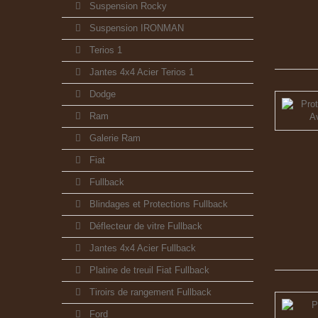
Suspension Rocky
Suspension IRONMAN
Terios 1
Jantes 4x4 Acier Terios 1
Dodge
Ram
Galerie Ram
Fiat
Fullback
Blindages et Protections Fullback
Déflecteur de vitre Fullback
Jantes 4x4 Acier Fullback
Platine de treuil Fiat Fullback
Tiroirs de rangement Fullback
Ford