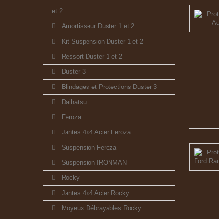
et 2
Amortisseur Duster 1 et 2
Kit Suspension Duster 1 et 2
Ressort Duster 1 et 2
Duster 3
Blindages et Protections Duster 3
Daihatsu
Feroza
Jantes 4x4 Acier Feroza
Suspension Feroza
Suspension IRONMAN
Rocky
Jantes 4x4 Acier Rocky
Moyeux Débrayables Rocky