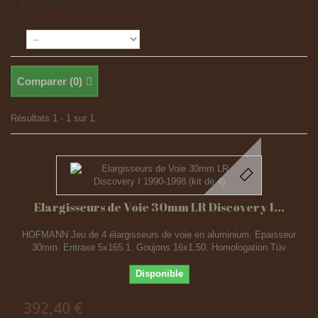
Il y a 1 produit.
Tri
Comparer (
0
)
Résultats 1 - 1 sur 1.
Elargisseurs de Voie 30mm LR Discovery I...
HOFMANN Jeu de 4 élargisseurs de voie en aluminium. Epaisseur
30mm. Entraxe 5x165.1. Goujons 16x1.50. Homologation Tüv
Disponible
392,40 €