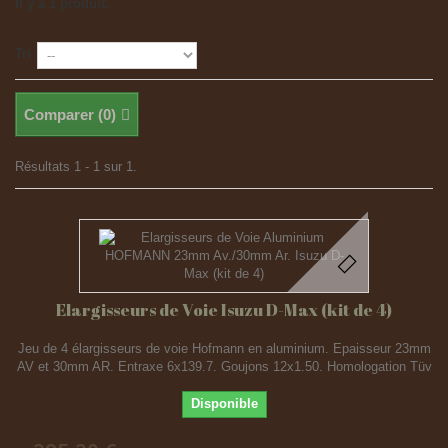
Il y a 1 produit.
Tri
Comparer (
0
)
Résultats 1 - 1 sur 1.
Elargisseurs de Voie Isuzu D-Max (kit de 4)
Jeu de 4 élargisseurs de voie Hofmann en aluminium. Epaisseur 23mm
AV et 30mm AR. Entraxe 6x139.7. Goujons 12x1.50. Homologation Tüv
Disponible