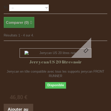
Tri
Comparer (
0
)
Résultats 1 - 4 sur 4.
Jerrycan US 20 litres noir
Jerrycan en tôle compatible avec tous les supports jerrycan FRONT
RUNNER
Disponible
46,80 €
Ajouter au