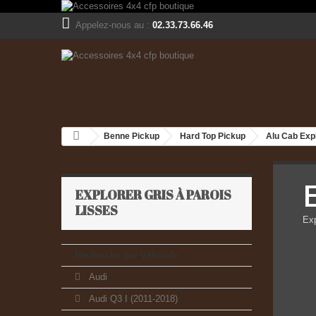
Appelez-nous au :
02.33.73.66.46
Benne Pickup
Hard Top Pickup
Alu Cab Expl
E
EXPLORER GRIS À PAROIS
LISSES
Exp
Recherche par Véhicule
Audi
Audi Q3 I (2011-2018)