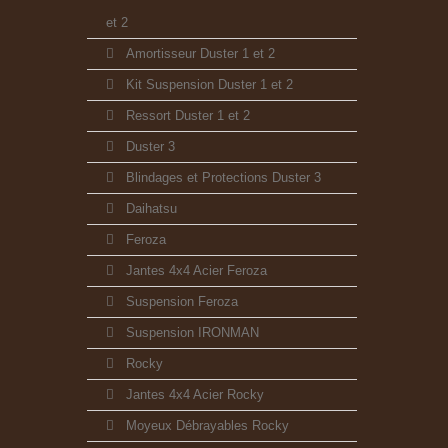
et 2
Amortisseur Duster 1 et 2
Kit Suspension Duster 1 et 2
Ressort Duster 1 et 2
Duster 3
Blindages et Protections Duster 3
Daihatsu
Feroza
Jantes 4x4 Acier Feroza
Suspension Feroza
Suspension IRONMAN
Rocky
Jantes 4x4 Acier Rocky
Moyeux Débrayables Rocky