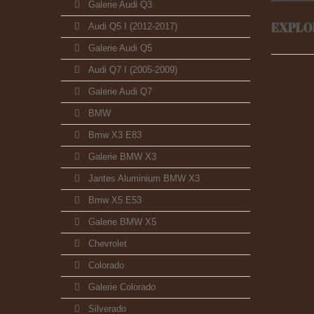
Galerie Audi Q3
EXPLOR
Audi Q5 I (2012-2017)
Galerie Audi Q5
Audi Q7 I (2005-2009)
Galerie Audi Q7
BMW
Bmw X3 E83
Galerie BMW X3
Jantes Aluminium BMW X3
Bmw X5 E53
Galerie BMW X5
Chevrolet
Colorado
Galerie Colorado
Silverado