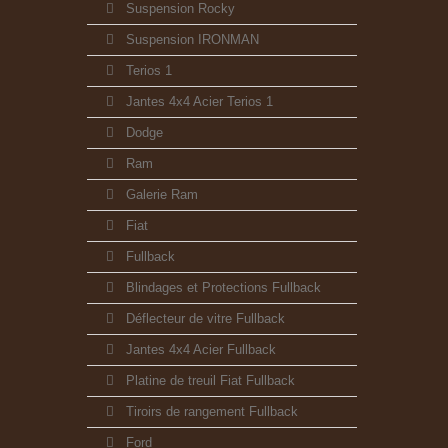
Suspension Rocky
Suspension IRONMAN
Terios 1
Jantes 4x4 Acier Terios 1
Dodge
Ram
Galerie Ram
Fiat
Fullback
Blindages et Protections Fullback
Déflecteur de vitre Fullback
Jantes 4x4 Acier Fullback
Platine de treuil Fiat Fullback
Tiroirs de rangement Fullback
Ford