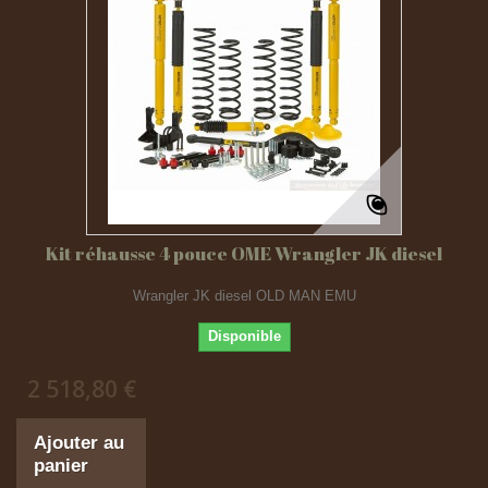
Kit réhausse 4 pouce OME Wrangler JK diesel
Wrangler JK diesel OLD MAN EMU
Disponible
2 518,80 €
Ajouter au
panier