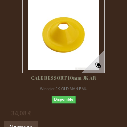
CALE RESSORT 10mm JK AR
Wrangler JK OLD MAN EMU
Disponible
34,08 €