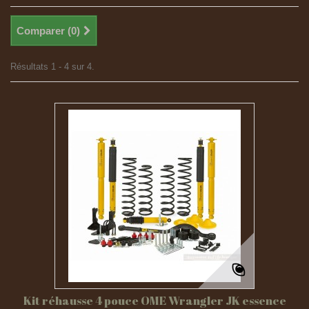
Comparer (
0
)
Résultats 1 - 4 sur 4.
Kit réhausse 4 pouce OME Wrangler JK essence