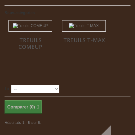
Sous-catégories
TREUILS
TREUILS T-MAX
COMEUP
Tri
Comparer (
0
)
Résultats 1 - 8 sur 8.