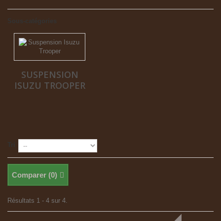
Sous-catégories
SUSPENSION
ISUZU TROOPER
Tri
Comparer (
0
)
Résultats 1 - 4 sur 4.