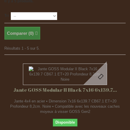
Il y a 5 produits.
Tri
Comparer (
0
)
Résultats 1 - 5 sur 5.
Jante GOSS Modular II Black 7x16 6x139.7...
Jante 4x4 en acier • Dimension 7x16 6x139.7 CB67.1 ET+20
Profondeur 8,2cm. Noire • Compatible avec les nouveaux caches
moyeux à visser GOSS Gen2
Disponible