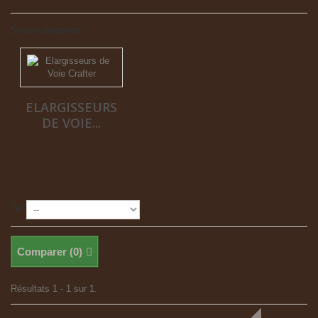
Sous-catégories
ELARGISSEURS
DE VOIE...
Tri
Comparer (
0
)
Résultats 1 - 1 sur 1.