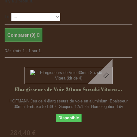
Il y a 1 produit.
Tri
Comparer (
0
)
Résultats 1 - 1 sur 1.
Elargisseurs de Voie 30mm Suzuki Vitara...
HOFMANN Jeu de 4 élargisseurs de voie en aluminium. Epaisseur
30mm. Entraxe 5x139.7. Goujons 12x1.25. Homologation Tüv
Disponible
284,40 €