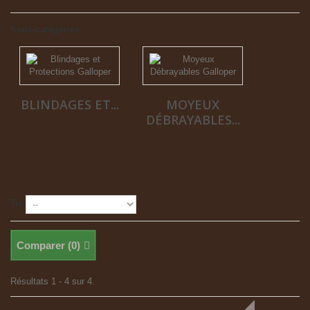
Sous-catégories
BLINDAGES ET...
MOYEUX
DÉBRAYABLES...
Tri
Comparer (
0
)
Résultats 1 - 4 sur 4.