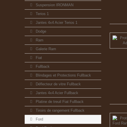
Suspension IRONMAN
Terios 1
Jantes 4x4 Acier Terios 1
Dodge
Ram
Galerie Ram
Fiat
Fullback
Blindages et Protections Fullback
Déflecteur de vitre Fullback
Jantes 4x4 Acier Fullback
Platine de treuil Fiat Fullback
Tiroirs de rangement Fullback
Ford