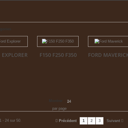
gories
 EXPLORER
F150 F250 F350
FORD MAVERIC
Montrer
24
par page
1 - 24 sur 50.
Précédent
1
2
3
Suivant