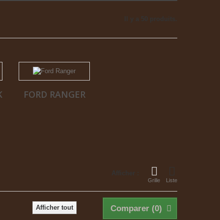
Il y a 50 produits.
K
FORD RANGER
Afficher :
Grille
Liste
Afficher tout
Comparer (
0
)