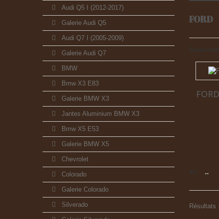
Audi Q5 I (2012-2017)
FORD
Galerie Audi Q5
Audi Q7 I (2005-2009)
Sous-caté
Galerie Audi Q7
BMW
Bmw X3 E83
FORD
Galerie BMW X3
Jantes Aluminium BMW X3
Bmw X5 E53
Galerie BMW X5
Chevrolet
Tri
--
Colorado
Galerie Colorado
Silverado
Résultats 