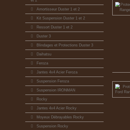
et 2
Amortisseur Duster 1 et 2
Kit Suspension Duster 1 et 2
Ressort Duster 1 et 2
Duster 3
Blindages et Protections Duster 3
Daihatsu
Feroza
Jantes 4x4 Acier Feroza
Suspension Feroza
Suspension IRONMAN
Rocky
Jantes 4x4 Acier Rocky
Moyeux Débrayables Rocky
Suspension Rocky