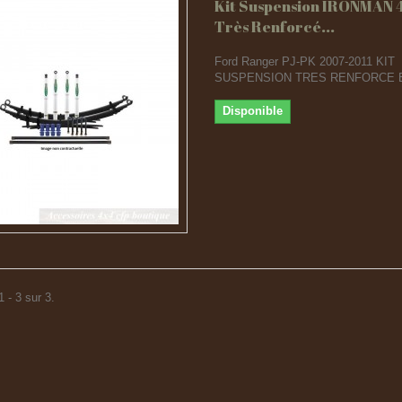
Kit Suspension IRONMAN 
Très Renforcé...
Ford Ranger PJ-PK 2007-2011 KIT
SUSPENSION TRES RENFORCE 
Disponible
 - 3 sur 3.