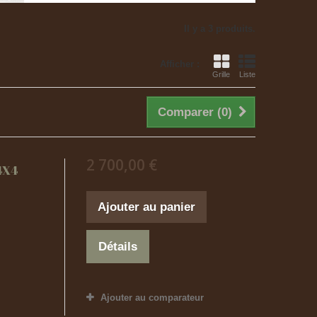
Il y a 3 produits.
Afficher :
Grille
Liste
Comparer (
0
)
2 700,00 €
4X4
Ajouter au panier
Détails
Ajouter au comparateur