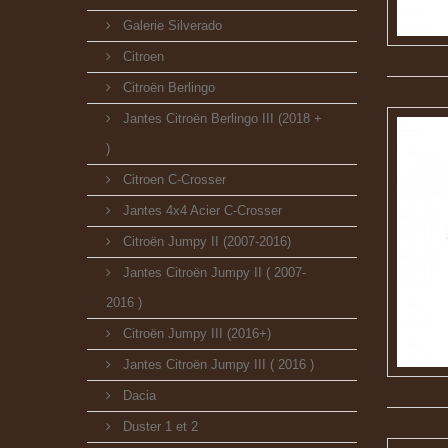
Galerie Silverado
Citroen
Citroën Berlingo
Jantes Citroën Berlingo III (2018 +
)
Citroen C-Crosser
Jantes 4x4 Acier C-Crosser
Citroën Jumpy II (2007-2016)
Jantes Citroën Jumpy II ( 2007-
2016 )
Citroën Jumpy III (2016+)
Jantes Citroën Jumpy III ( 2016 )
Dacia
Duster 1 et 2