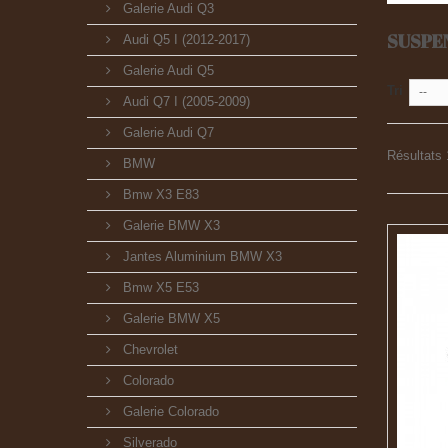
Galerie Audi Q3
SUSPE
Audi Q5 I (2012-2017)
Galerie Audi Q5
Tri
--
Audi Q7 I (2005-2009)
Galerie Audi Q7
Résultats 1
BMW
Bmw X3 E83
Galerie BMW X3
Jantes Aluminium BMW X3
Bmw X5 E53
Galerie BMW X5
Chevrolet
Colorado
Galerie Colorado
Silverado