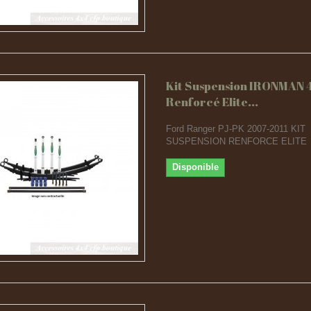
Kit Suspension IRONMAN 
Renforcé Elite...
Ford Ranger PJ-PK 2007-2011 KIT
SUSPENSION RENFORCE ELITE
Disponible