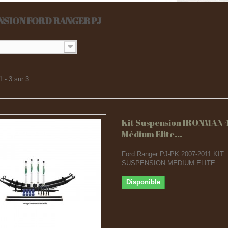
NSION FORD RANGER PJ
 - 3 sur 3.
Kit Suspension IRONMAN 
Médium Elite...
Ford Ranger PJ-PK 2007-2011 KIT
SUSPENSION MEDIUM ELITE
Disponible