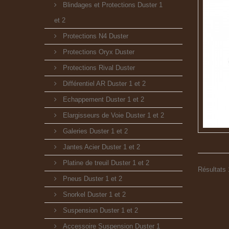
Blindages et Protections Duster 1
et 2
Protections N4 Duster
Protections Oryx Duster
Protections Rival Duster
Différentiel AR Duster 1 et 2
Echappement Duster 1 et 2
Elargisseurs de Voie Duster 1 et 2
Galeries Duster 1 et 2
Jantes Acier Duster 1 et 2
Platine de treuil Duster 1 et 2
Résultats 1
Pneus Duster 1 et 2
Snorkel Duster 1 et 2
Suspension Duster 1 et 2
Accessoire Suspension Duster 1