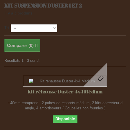
KIT SUSPENSION DUSTER 1 ET 2
Il y a 3 produits.
Tri
Comparer (
0
)
Résultats 1 - 3 sur 3.
Kit réhausse Duster 4x4 Médium
+40mm comprend : 2 paires de ressorts médium, 2 kits correcteur d
angle, 4 amortisseurs ( Coupelles non fournies )
Disponible