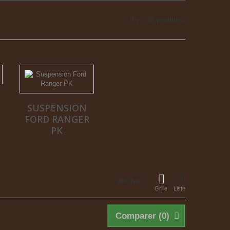
Il y a 21 produits.
SUSPENSION
FORD RANGER
PK
Afficher :
Grille
Liste
Comparer (
0
)