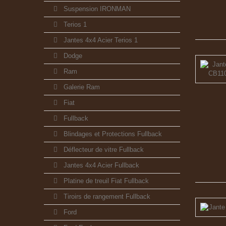
Suspension IRONMAN
Terios 1
Jantes 4x4 Acier Terios 1
Dodge
Ram
Galerie Ram
Fiat
Fullback
Blindages et Protections Fullback
Déflecteur de vitre Fullback
Jantes 4x4 Acier Fullback
Platine de treuil Fiat Fullback
Tiroirs de rangement Fullback
Ford