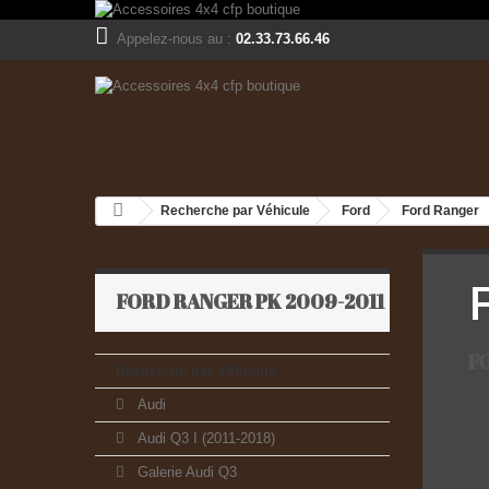
Appelez-nous au :
02.33.73.66.46
Recherche par Véhicule
Ford
Ford Ranger
FORD RANGER PK 2009-2011
F
Recherche par Véhicule
Audi
Audi Q3 I (2011-2018)
Galerie Audi Q3