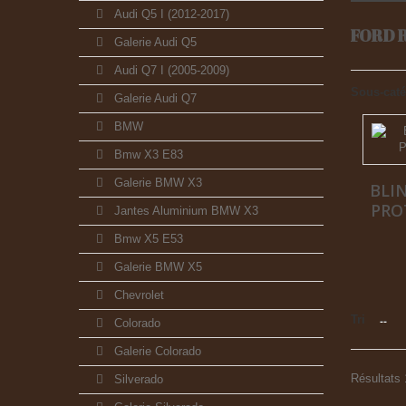
Audi Q5 I (2012-2017)
FORD 
Galerie Audi Q5
Audi Q7 I (2005-2009)
Sous-caté
Galerie Audi Q7
BMW
Bmw X3 E83
Galerie BMW X3
BLI
PRO
Jantes Aluminium BMW X3
Bmw X5 E53
Galerie BMW X5
Chevrolet
Tri
--
Colorado
Galerie Colorado
Résultats 
Silverado