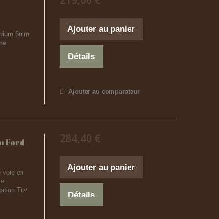
219,00 €
Ajouter au panier
uminium 6mm
ine
Détails
Ajouter au comparateur
284,40 €
m Ford
Ajouter au panier
 voie en
xe
ation Tüv
Détails