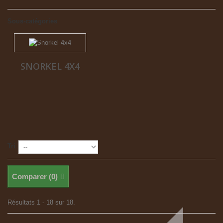
Sous-catégories
SNORKEL 4X4
Tri
Comparer (
0
)
Résultats 1 - 18 sur 18.