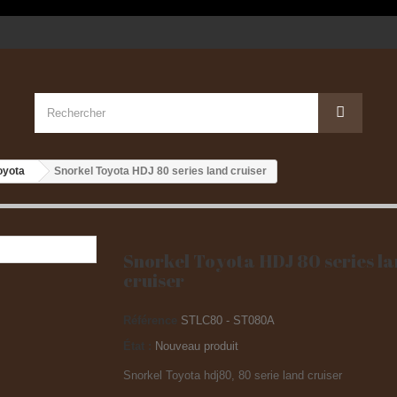
oyota
Snorkel Toyota HDJ 80 series land cruiser
Snorkel Toyota HDJ 80 series l
cruiser
Référence
STLC80 - ST080A
État :
Nouveau produit
Snorkel Toyota hdj80, 80 serie land cruiser