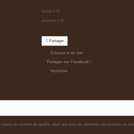
diesel 4.2l
essence 4.6l
Partager
Envoyer à un ami
Partager sur Facebook !
Imprimer
nserts et visserie de qualité, ainsi que tous les éléments nécessaires au racc