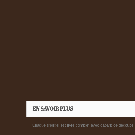
EN SAVOIR PLUS
Chaque snorkel est livré complet avec gabarit de découpe, i