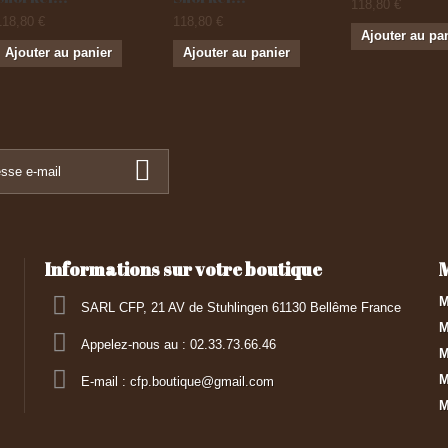
118,80 €
118,80 €
118,80 €
Ajouter au pa
Ajouter au panier
Ajouter au panier
Informations sur votre boutique
M
SARL CFP, 21 AV de Stuhlingen 61130 Bellême France
M
Appelez-nous au :
02.33.73.66.46
M
M
E-mail :
cfp.boutique@gmail.com
M