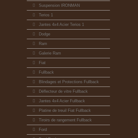
Suspension IRONMAN
Terios 1
Jantes 4x4 Acier Terios 1
Dodge
Ram
Galerie Ram
Fiat
Fullback
Blindages et Protections Fullback
Déflecteur de vitre Fullback
Jantes 4x4 Acier Fullback
Platine de treuil Fiat Fullback
Tiroirs de rangement Fullback
Ford