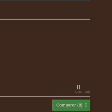
Il y a 2 produits.
Afficher :
Grille
Liste
Comparer (
0
)