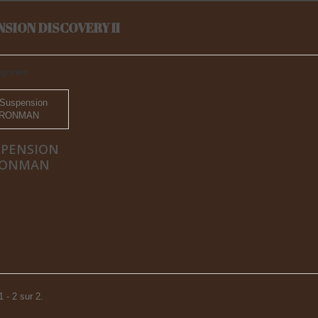
SION DISCOVERY II
gories
SPENSION
RONMAN
 - 2 sur 2.