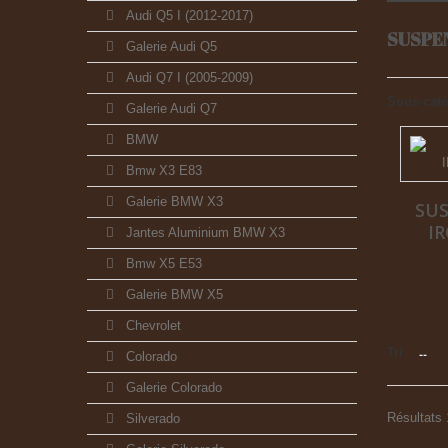
Audi Q5 I (2012-2017)
SUSPEN
Galerie Audi Q5
Audi Q7 I (2005-2009)
Sous-caté
Galerie Audi Q7
BMW
Bmw X3 E83
Galerie BMW X3
SU
I
Jantes Aluminium BMW X3
Bmw X5 E53
Galerie BMW X5
Chevrolet
Tri
--
Colorado
Galerie Colorado
Résultats 1
Silverado