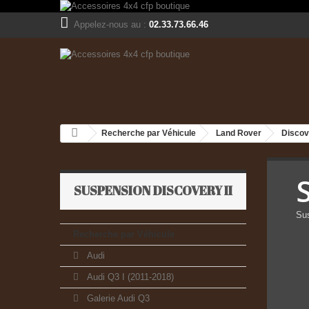
Appelez-nous au :
02.33.73.66.46
Recherche par Véhicule
Land Rover
Discove
SUSPENSION DISCOVERY II
Sus
Recherche par Véhicule
Audi
Audi Q3 I (2011-2018)
Galerie Audi Q3