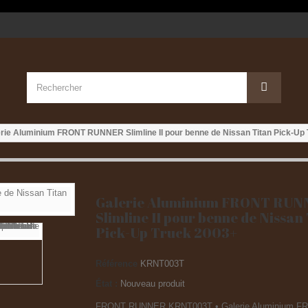
rie Aluminium FRONT RUNNER Slimline II pour benne de Nissan Titan Pick-Up
Galerie Aluminium FRONT RU
Slimline II pour benne de Nissan
Pick-Up Truck 2003+
Référence
KRNT003T
État :
Nouveau produit
FRONT RUNNER KRNT003T • Galerie Aluminium F