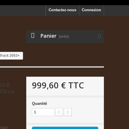
Contactez-nous
Connexion
Panier
(vide)
 Truck 2003+
999,60 €
TTC
NNER
 Titan
Quantité
RONT