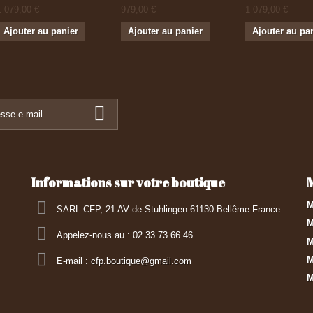
1 079,00 €
979,00 €
1 079,00 €
Ajouter au panier
Ajouter au panier
Ajouter au pa
Informations sur votre boutique
M
SARL CFP, 21 AV de Stuhlingen 61130 Bellême France
M
Appelez-nous au :
02.33.73.66.46
M
M
E-mail :
cfp.boutique@gmail.com
M