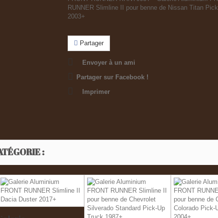
RUNNER Slimline II pour benne de Nissan Titan Pic
2003+
Partager
Envoyer à un ami
Partager sur Facebook !
Imprimer
ATÉGORIE :