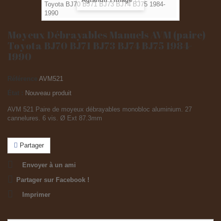
Moyeux Débrayables Manuels AVM (paire)
Toyota BJ70 BJ71 BJ73 BJ74 BJ75 1984-
1990
Référence
AVM521
État :
Nouveau produit
AVM 521 Paire de moyeux débrayables monobloc aluminium. 27
cannelures. 6 vis. Ø Ext 87.3mm
Partager
Envoyer à un ami
Partager sur Facebook !
Imprimer