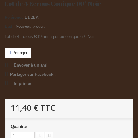
Lot de 4 Ecrous Conique 60° Noir
Référence
E1/2BK
État :
Nouveau produit
Lot de 4 Ecrous Ø19mm à portée conique 60° Noir
Partager
Envoyer à un ami
Partager sur Facebook !
Imprimer
11,40 €
TTC
Quantité