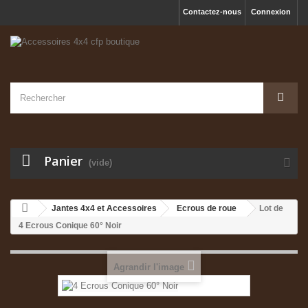
Contactez-nous
Connexion
Panier
(vide)
Jantes 4x4 et Accessoires
Ecrous de roue
Lot de
4 Ecrous Conique 60° Noir
Agrandir l'image