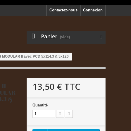
Contactez-nous
Connexion
Panier
(vide)
et MODULAR II avec PCD 5x114.3 & 5x120
13,50 €
TTC
II
GULAR
4.3 &
Quantité