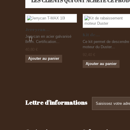
LES CLIENTS QUI ONT ACHETÉ CE PROD
Jerrycan...
Kit de...
Jerrycan en acier galvanisé
8mm. Certification...
Ce kit permet de descendre 
moteur du Duster...
40,80 €
92,40 €
Ajouter au panier
Ajouter au panier
Lettre d'informations