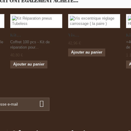
UIT ONT ÉGALEMENT ACHETÉ...
Kit...
Vis...
Ki
le
Coffret 100 pcs - Kit de
+4
42,96 €
réparation pour...
de
Ajouter au panier
40,80 €
1 
Ajouter au panier
A