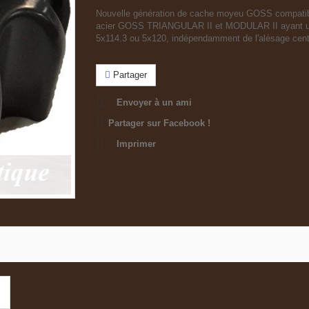
Nouvelle génération de cache moyeu GOSS compatib
acier GOSS TRIANGULAR II et MODULAR II ayant 
5x114.3 ou 5x120, indépendamment de l'alésage cent
Partager
Envoyer à un ami
Partager sur Facebook !
Imprimer