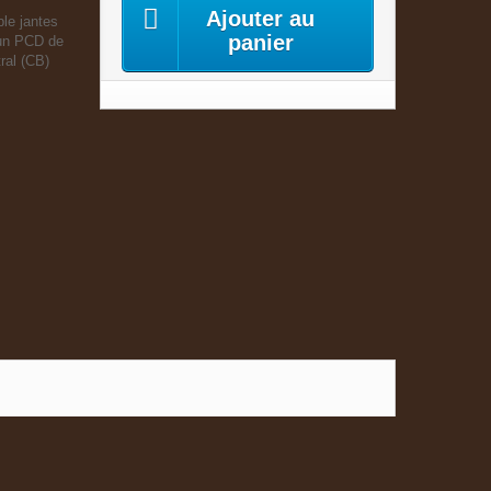
Ajouter au
le jantes
panier
un PCD de
ral (CB)