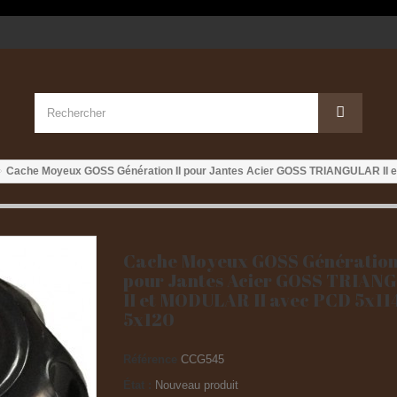
Cache Moyeux GOSS Génération II pour Jantes Acier GOSS TRIANGULAR II 
Cache Moyeux GOSS Génération 
pour Jantes Acier GOSS TRIAN
II et MODULAR II avec PCD 5x11
5x120
Référence
CCG545
État :
Nouveau produit