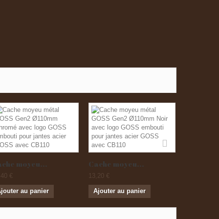
che moyeu...
Cache moyeu...
Cache mo
,40 €
13,20 €
13,20 €
jouter au panier
Ajouter au panier
Ajouter a