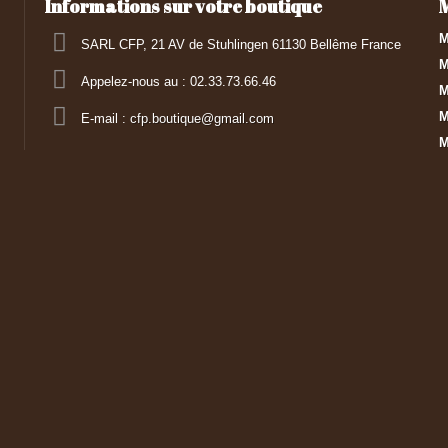
Informations sur votre boutique
M
SARL CFP, 21 AV de Stuhlingen 61130 Bellême France
M
Appelez-nous au :
02.33.73.66.46
M
M
E-mail :
cfp.boutique@gmail.com
M