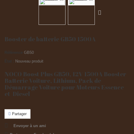
Booster de batterie GB50 1500A
Référence
GB50
État :
Nouveau produit
NOCO Boost Plus GB50, 12V 1500A Booster
Batterie Voiture, Lithium, Pack de
Démarrage Voiture pour Moteurs Essence
et Diesel
Partager
Envoyer à un ami