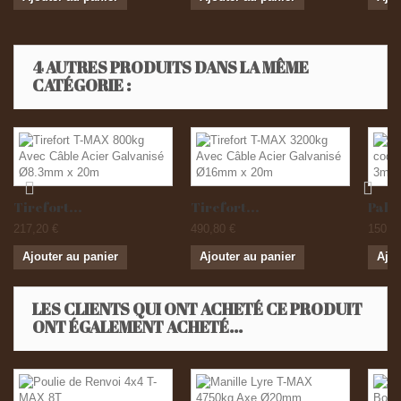
4 AUTRES PRODUITS DANS LA MÊME
CATÉGORIE :
Tirefort...
Tirefort...
Palan
217,20 €
490,80 €
150,0
Ajouter au panier
Ajouter au panier
Ajou
LES CLIENTS QUI ONT ACHETÉ CE PRODUIT
ONT ÉGALEMENT ACHETÉ...