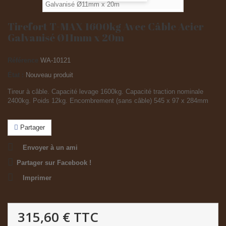
Tirefort T-MAX 1600kg Avec Câble Acier
Galvanisé Ø11mm x 20m
Référence
WA-10121
État :
Nouveau produit
Tireur à câble. Capacité levage 1600kg. Capacité traction nominale
2400kg. Poids 12kg. Encombrement (sans câble) 545 x 97 x 284mm
Partager
Envoyer à un ami
Partager sur Facebook !
Imprimer
315,60 €
TTC