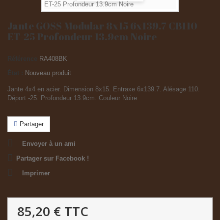
Jante GOSS Modular 8x15 6x139.7 CB110
ET-25 Profondeur 13.9cm Noire
Référence
RA408BK
État :
Nouveau produit
Jante 4x4 en acier. Dimension 8x15. Entraxe 6x139.7. Alésage 110.
Déport -25. Profondeur 13.9cm. Couleur Noire
Partager
Envoyer à un ami
Partager sur Facebook !
Imprimer
85,20 €
TTC